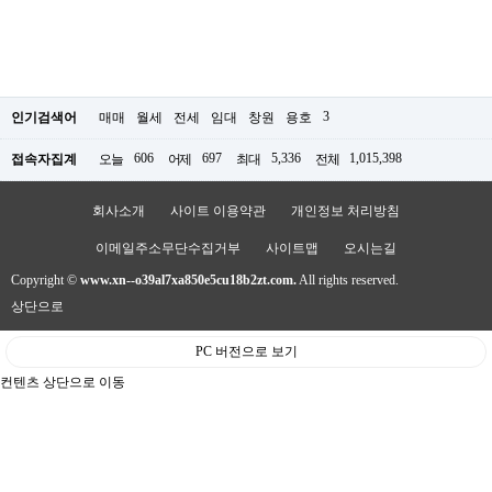
3
인기검색어
매매
월세
전세
임대
창원
용호
606
697
5,336
1,015,398
접속자집계
오늘
어제
최대
전체
회사소개
사이트 이용약관
개인정보 처리방침
이메일주소무단수집거부
사이트맵
오시는길
Copyright ©
www.xn--o39al7xa850e5cu18b2zt.com.
All rights reserved.
상단으로
PC 버전으로 보기
컨텐츠 상단으로 이동