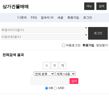
상가건물매매
메뉴
검색
1:1문의
FAQ
접속자 14
새글
회원가입
로그인
회
원
로
그
자동로그인
회원가입
정보찾기
인
전체검색 결과
OR
AND