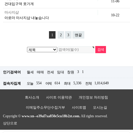
11-06
건대입구역 옷가게
마사지샵
10-22
아로마 마사지샵 내놓습니다
1
2
3
맨끝
3
1
인기검색어
월세
매매
전세
임대
창원
554
614
5,336
1,014,649
접속자집계
오늘
어제
최대
전체
회사소개
사이트 이용약관
개인정보 처리방침
이메일주소무단수집거부
사이트맵
오시는길
Copyright ©
www.xn--o39al7xa850e5cu18b2zt.com.
All rights reserved.
상단으로