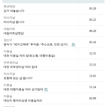
패션매장
05-29
상가 내놓습니다
마사지샵
05-22
마사지샵 팝니다
네일아트
09-20
네일아트샵앤샵
장신구
05-16
중저가 "세끼고매매" 투자용 / 주소오픈, 인천 상가1…
미용실
12-31
대전 미용실 자리 임대(소형, 대형미용실)
피부관리샵
12-31
대전 피부관리샵 자리 임대
마사지샵
12-01
포항에 있는 샵 팝니다!
미용실
11-24
대전 대형미용실 자리 상가임대
미용실
02-09
대단지 항아리상권 미용실자리