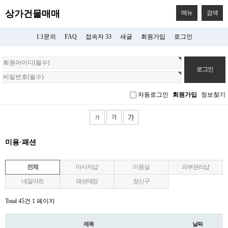
상가건물매매
메뉴
검색
1:1문의
FAQ
접속자 33
새글
회원가입
로그인
회
원
로
그
자동로그인
회원가입
정보찾기
인
미용·패션
전체
마사지샵
미용실
피부관리샵
네일아트
패션매장
장신구
Total 45건
1 페이지
제목
날짜