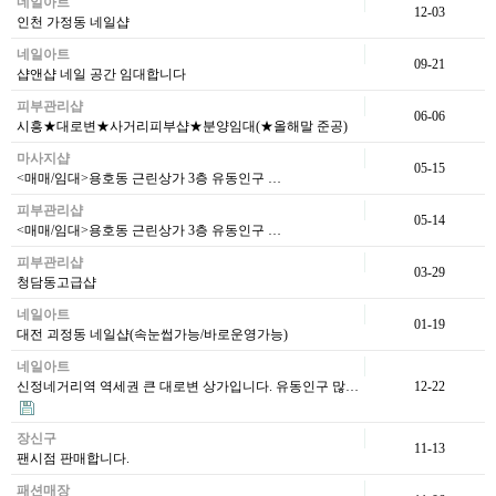
네일아트
12-03
인천 가정동 네일샵
네일아트
09-21
샵앤샵 네일 공간 임대합니다
피부관리샵
06-06
시흥★대로변★사거리피부샵★분양임대(★올해말 준공)
마사지샵
05-15
<매매/임대>용호동 근린상가 3층 유동인구 …
피부관리샵
05-14
<매매/임대>용호동 근린상가 3층 유동인구 …
피부관리샵
03-29
청담동고급샵
네일아트
01-19
대전 괴정동 네일샵(속눈썹가능/바로운영가능)
네일아트
신정네거리역 역세권 큰 대로변 상가입니다. 유동인구 많…
12-22
장신구
11-13
팬시점 판매합니다.
패션매장