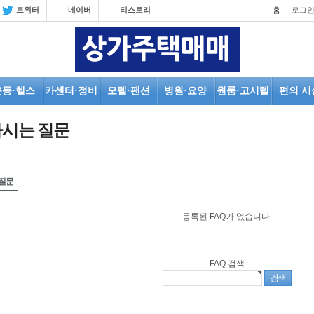
트위터
네이버
티스토리
홈
로그
운동·헬스
카센터·정비
모텔·팬션
병원·요양
원룸·고시텔
편의 시
시는 질문
질문
등록된 FAQ가 없습니다.
FAQ 검색