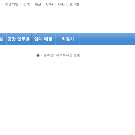
인
회원가입
검색
새글
QNA
FAQ
모바일
설
공장·업무용
임대·매물
회원사
> 멤버십> 자주하시는 질문