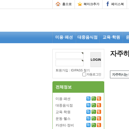
홈으로
북마크추가
페이스북
미용·패션
대중음식점
교육·학원
자주하
회원가입
|
ID/PASS 찾기
자주하시는 
자동로그인
전체정보
미용·패션
대중음식점
교육·학원
운동·헬스
카센터·정비