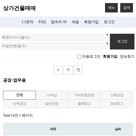
상가건물매매
메뉴
검색
1:1문의
FAQ
접속자 10
새글
회원가입
로그인
회
원
로
그
자동로그인
회원가입
정보찾기
인
공장·업무용
전체
사무실
아파트형공장
신축공장
단독공장
일반공장
물류창고
보관창고
Total 14건
1 페이지
제목
날짜