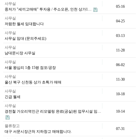
사무실
05-16
중저가 "세끼고매매" 투자용 / 주소오픈, 인천 상가1…
사무실
04-25
저렴한 월세 임대합니다
사무실
03-13
사무실 임대 (문의주세요)
사무실
11-28
남대문시장 사무실
사무실
06-02
서울 왕십리 1층 15평 점포/공장
사무실
11-30
울산 북구 신천동 상가 초특가 매매
사무실
10-18
긴급 월세
사무실
경전철 가오리역인근 리모델링 완료(공실)된 업무시설 임…
10-14
물류창고
07-31
대구 서문시장근처 지하창고 매매합니다.