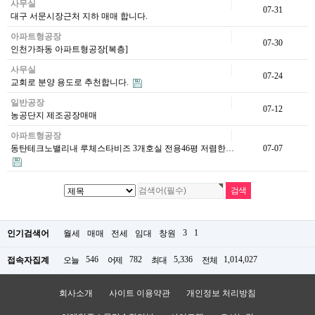
사무실
07-31
대구 서문시장근처 지하 매매 합니다.
아파트형공장
07-30
인천가좌동 아파트형공장[복층]
사무실
07-24
교회로 분양 용도로 추천합니다.
일반공장
07-12
농공단지 제조공장매매
아파트형공장
동탄테크노밸리내 루체스타비즈 3개호실 전용46평 저렴한…
07-07
3
1
인기검색어
월세
매매
전세
임대
창원
546
782
5,336
1,014,027
접속자집계
오늘
어제
최대
전체
회사소개
사이트 이용약관
개인정보 처리방침