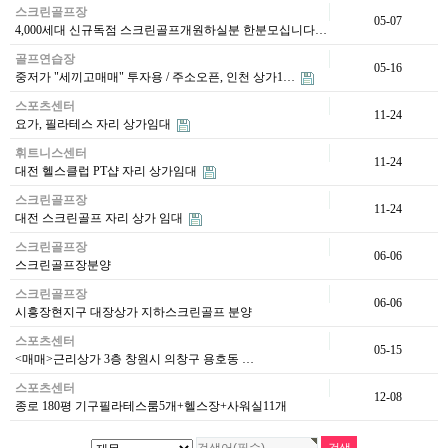
스크린골프장
05-07
4,000세대 신규독점 스크린골프개원하실분 한분모십니다…
골프연습장
05-16
중저가 "세끼고매매" 투자용 / 주소오픈, 인천 상가1…
스포츠센터
11-24
요가, 필라테스 자리 상가임대
휘트니스센터
11-24
대전 헬스클럽 PT샵 자리 상가임대
스크린골프장
11-24
대전 스크린골프 자리 상가 임대
스크린골프장
06-06
스크린골프장분양
스크린골프장
06-06
시흥장현지구 대장상가 지하스크린골프 분양
스포츠센터
05-15
<매매>근리상가 3층 창원시 의창구 용호동 …
스포츠센터
12-08
종로 180평 기구필라테스룸5개+헬스장+사워실11개