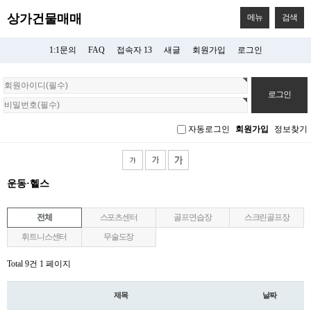
상가건물매매
메뉴
검색
1:1문의
FAQ
접속자 13
새글
회원가입
로그인
회
원
로
그
자동로그인
회원가입
정보찾기
인
운동·헬스
전체
스포츠센터
골프연습장
스크린골프장
휘트니스센터
무술도장
Total 9건
1 페이지
제목
날짜