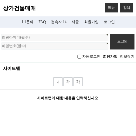
상가건물매매
메뉴
검색
1:1문의
FAQ
접속자 14
새글
회원가입
로그인
회
원
로
그
자동로그인
회원가입
정보찾기
인
사이트맵
사이트맵에 대한 내용을 입력하십시오.