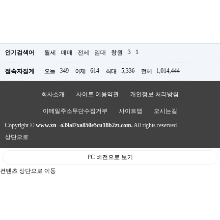
3
1
인기검색어
월세
매매
전세
임대
창원
349
614
5,336
1,014,444
접속자집계
오늘
어제
최대
전체
회사소개
사이트 이용약관
개인정보 처리방침
이메일주소무단수집거부
사이트맵
오시는길
Copyright ©
www.xn--o39al7xa850e5cu18b2zt.com.
All rights reserved.
상단으로
PC 버전으로 보기
컨텐츠 상단으로 이동