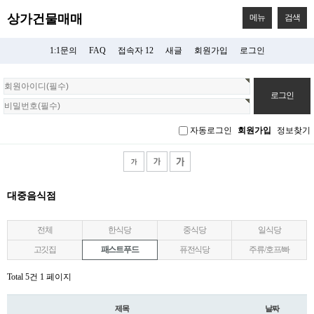
상가건물매매
메뉴
검색
1:1문의
FAQ
접속자 12
새글
회원가입
로그인
회
원
로
그
자동로그인
회원가입
정보찾기
인
대중음식점
전체
한식당
중식당
일식당
고깃집
패스트푸드
퓨전식당
주류/호프/빠
Total 5건
1 페이지
제목
날짜