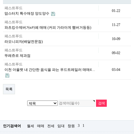
패스트푸드
01-22
맘스터치 특수매장 양도양수
패스트푸드
11-27
와츠킹수제버거n카페 매매 (커피 가라아게 햄버거등등)
패스트푸드
10-09
라오니피자(배달전문점)
패스트푸드
09-02
뚜레쥬르 제과점
패스트푸드
이천 아울렛 내 간단한 음식을 파는 푸드트레일러 매매4…
03-04
목록
3
1
인기검색어
월세
매매
전세
임대
창원