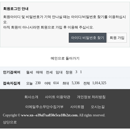
회원로그인 안내
회원아이디 및 비밀번호가 기억 안나실 때는 아이디/비밀번호 찾기를 이용하십시
오.
아직 회원이 아니시라면 회원으로 가입 후 이용해 주십시오.
아이디 비밀번호 찾기
회원 가입
메인으로 돌아가기
3
1
인기검색어
월세
매매
전세
임대
창원
230
614
5,336
1,014,325
접속자집계
오늘
어제
최대
전체
회사소개
사이트 이용약관
개인정보 처리방침
이메일주소무단수집거부
사이트맵
오시는길
Copyright ©
www.xn--o39al7xa850e5cu18b2zt.com.
All rights reserved.
상단으로