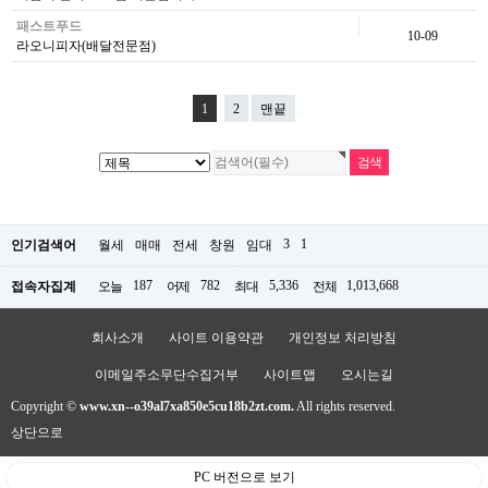
패스트푸드
10-09
라오니피자(배달전문점)
1
2
맨끝
3
1
인기검색어
월세
매매
전세
창원
임대
187
782
5,336
1,013,668
접속자집계
오늘
어제
최대
전체
회사소개
사이트 이용약관
개인정보 처리방침
이메일주소무단수집거부
사이트맵
오시는길
Copyright ©
www.xn--o39al7xa850e5cu18b2zt.com.
All rights reserved.
상단으로
PC 버전으로 보기