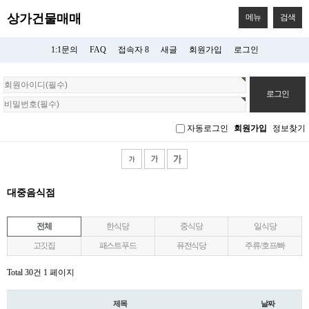
상가건물매매
메뉴
검색
1:1문의
FAQ
접속자 8
새글
회원가입
로그인
회
원
로
그
자동로그인
회원가입
정보찾기
인
대중음식점
전체
한식당
중식당
일식당
고깃집
패스트푸드
퓨전식당
주류/호프/빠
Total 30건
1 페이지
제목
날짜