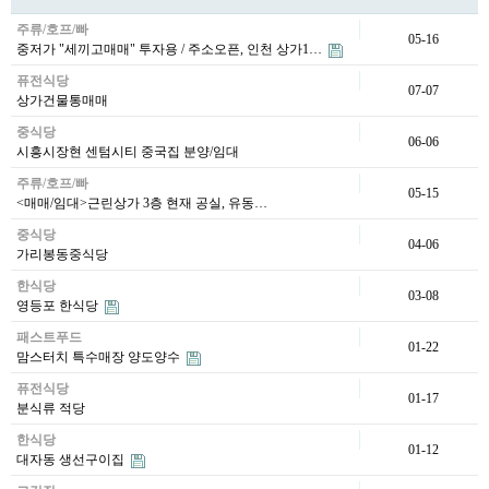
주류/호프/빠
05-16
중저가 "세끼고매매" 투자용 / 주소오픈, 인천 상가1…
퓨전식당
07-07
상가건물통매매
중식당
06-06
시흥시장현 센텀시티 중국집 분양/임대
주류/호프/빠
05-15
<매매/임대>근린상가 3층 현재 공실, 유동…
중식당
04-06
가리봉동중식당
한식당
03-08
영등포 한식당
패스트푸드
01-22
맘스터치 특수매장 양도양수
퓨전식당
01-17
분식류 적당
한식당
01-12
대자동 생선구이집