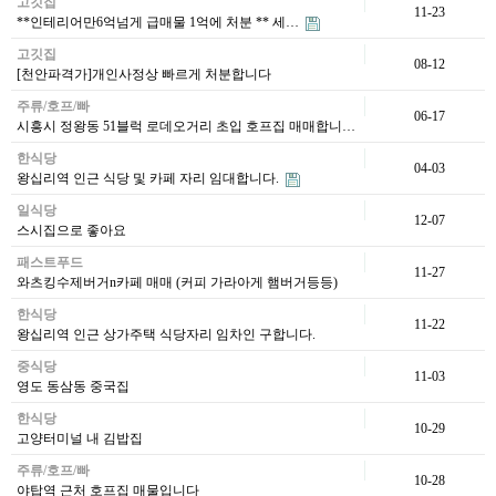
고깃집
11-23
**인테리어만6억넘게 급매물 1억에 처분 ** 세…
고깃집
08-12
[천안파격가]개인사정상 빠르게 처분합니다
주류/호프/빠
06-17
시흥시 정왕동 51블럭 로데오거리 초입 호프집 매매합니…
한식당
04-03
왕십리역 인근 식당 및 카페 자리 임대합니다.
일식당
12-07
스시집으로 좋아요
패스트푸드
11-27
와츠킹수제버거n카페 매매 (커피 가라아게 햄버거등등)
한식당
11-22
왕십리역 인근 상가주택 식당자리 임차인 구합니다.
중식당
11-03
영도 동삼동 중국집
한식당
10-29
고양터미널 내 김밥집
주류/호프/빠
10-28
야탑역 근처 호프집 매물입니다